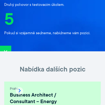
Druhý pohovor s testovacím úkolem.
5
Pokud si vzájemně sedneme, nabídneme vám pozici.
Nabídka dalších pozic
Praha
Business Architect /
Consultant – Energy