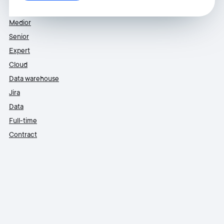
Medior
Senior
Expert
Cloud
Data warehouse
Jira
Data
Full-time
Contract