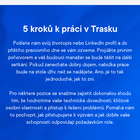
5 kroků k práci v Trasku
Pošlete nám svůj životopis nebo LinkedIn profil a do
příštího pracovního dne se vám ozveme. Projděte prvním
pohovorem a váš budoucí manažer se bude těšit na další
setkání. Pokud zanecháte dobrý dojem, nabídka práce
bude na stole dřív, než se nadějete. Ano, je to tak
jednoduché, jak to zní.
Pro některé pozice se snažíme zajistit dokonalou shodu
tím, že hodnotíme vaše technické dovednosti, klíčové
osobní vlastnosti a přístup k řešení problémů. Pomáhá nám
to pochopit, jak přistupujete k výzvám a jak dobře vaše
schopnosti odpovídají požadavkům role.