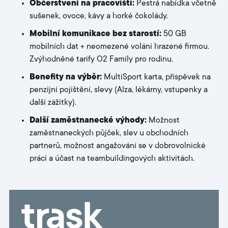
Občerstvení na pracovišti:
Pestrá nabídka včetně
sušenek, ovoce, kávy a horké čokolády.
Mobilní komunikace bez starostí:
50 GB
mobilních dat + neomezené volání hrazené firmou.
Zvýhodněné tarify O2 Family pro rodinu.
B
enefity na výběr:
MultiSport karta, příspěvek na
penzijní pojištění, slevy (Alza, lékárny, vstupenky a
další zážitky).
Další zaměstnanecké výhody:
Možnost
zaměstnaneckých půjček, slev u obchodních
partnerů, možnost angažování se v dobrovolnické
práci a účast na teambuildingových aktivitách.