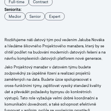
Full-time
Contract
Seniorita:
Medior
Senior
Expert
Rozšiřujeme náš datový tým pod vedením Jakuba Nováka
a hledáme šikovného Projektového manažera, který by se
chtěl podílet na budování moderních datových řešení a na
návrhu komplexních datových platforem nové generace.
Jako Projektový manažer v datovém týmu budete
zodpovědný za úspěšné řízení a realizaci projektů
zaměřených na data. Budete úzce spolupracovat s
cross‑funkčními týmy, zajišťovat vysoký standard kvality
dat a převádět požadavky byznysu do konkrétních
výstupů. Tato role vyžaduje velmi dobré koordinační a
komunikační dovednosti, a také schopnost efektivně
fungovat v agilním, rychle se vyvíjejícím prostředí.