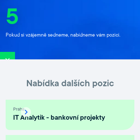
5
Pokud si vzájemně sedneme, nabídneme vám pozici.
Nabídka dalších pozic
Praha
IT Analytik - bankovní projekty