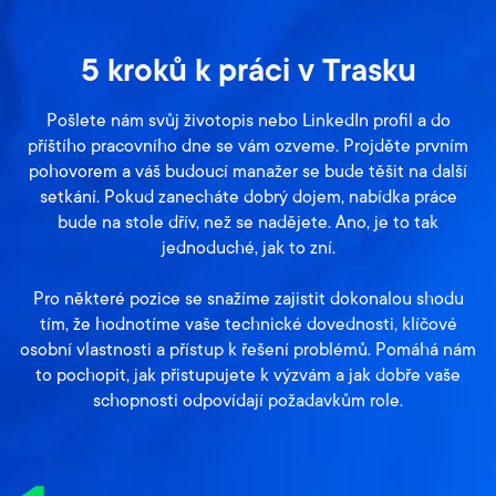
5 kroků k práci v Trasku
Pošlete nám svůj životopis nebo LinkedIn profil a do
příštího pracovního dne se vám ozveme. Projděte prvním
pohovorem a váš budoucí manažer se bude těšit na další
setkání. Pokud zanecháte dobrý dojem, nabídka práce
bude na stole dřív, než se nadějete. Ano, je to tak
jednoduché, jak to zní.
Pro některé pozice se snažíme zajistit dokonalou shodu
tím, že hodnotíme vaše technické dovednosti, klíčové
osobní vlastnosti a přístup k řešení problémů. Pomáhá nám
to pochopit, jak přistupujete k výzvám a jak dobře vaše
schopnosti odpovídají požadavkům role.