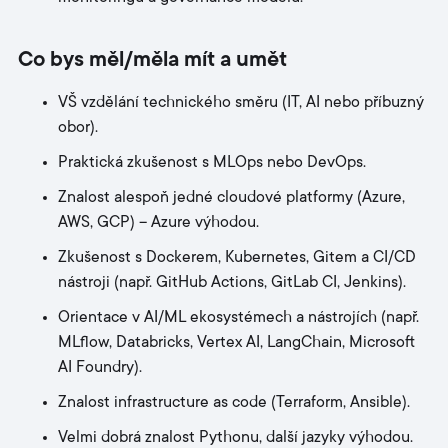
Co bys měl/měla mít a umět
VŠ vzdělání technického směru (IT, AI nebo příbuzný
obor).
Praktická zkušenost s MLOps nebo DevOps.
Znalost alespoň jedné cloudové platformy (Azure,
AWS, GCP) – Azure výhodou.
Zkušenost s Dockerem, Kubernetes, Gitem a CI/CD
nástroji (např. GitHub Actions, GitLab CI, Jenkins).
Orientace v AI/ML ekosystémech a nástrojích (např.
MLflow, Databricks, Vertex AI, LangChain, Microsoft
AI Foundry).
Znalost infrastructure as code (Terraform, Ansible).
Velmi dobrá znalost Pythonu, další jazyky výhodou.