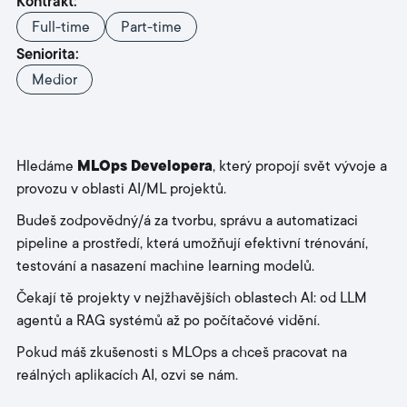
Kontrakt:
Full-time
Part-time
Seniorita:
Medior
Hledáme
MLOps Developera
, který propojí svět vývoje a
provozu v oblasti AI/ML projektů.
Budeš zodpovědný/á za tvorbu, správu a automatizaci
pipeline a prostředí, která umožňují efektivní trénování,
testování a nasazení machine learning modelů.
Čekají tě projekty v nejžhavějších oblastech AI: od LLM
agentů a RAG systémů až po počítačové vidění.
Pokud máš zkušenosti s MLOps a chceš pracovat na
reálných aplikacích AI, ozvi se nám.