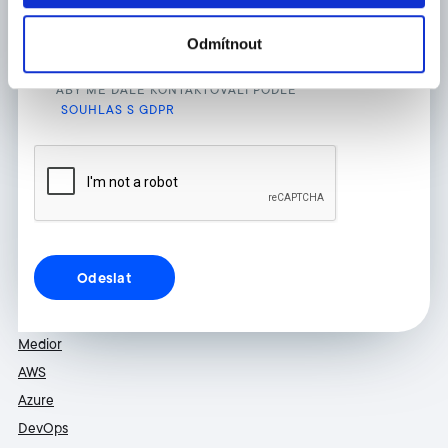
* Pole označená hvězdičkou (*) jsou povinná.
Odmítnout
SOUHLASÍM S POUŽÍVÁNÍM VÝŠE UVEDENÝCH ÚDAJŮ
SPOLEČNOSTMI Z TRASK HOLDING JAKOŽTO SPRÁVCI,
ABY MĚ DÁLE KONTAKTOVALI PODLE
SOUHLAS S GDPR
Medior
AWS
Azure
DevOps