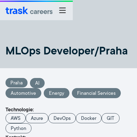
MLOps Developer/Praha
Praha
AI
Automotive
Energy
Financial Services
Technologie:
AWS
Azure
DevOps
Docker
GIT
Python