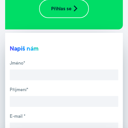
Přihlas se
Napiš nám
Jméno*
Příjmení*
E-mail *