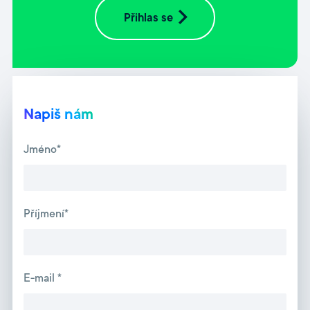
Přihlas se
Napiš nám
Jméno*
Příjmení*
E-mail *