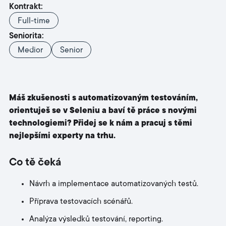
Kontrakt:
Full-time
Seniorita:
Medior
Senior
Máš zkušenosti s automatizovaným testováním,
orientuješ se v Seleniu a baví tě práce s novými
technologiemi? Přidej se k nám a pracuj s těmi
nejlepšími experty na trhu.
Co tě čeká
Návrh a implementace automatizovaných testů.
Příprava testovacích scénářů.
Analýza výsledků testování, reporting.